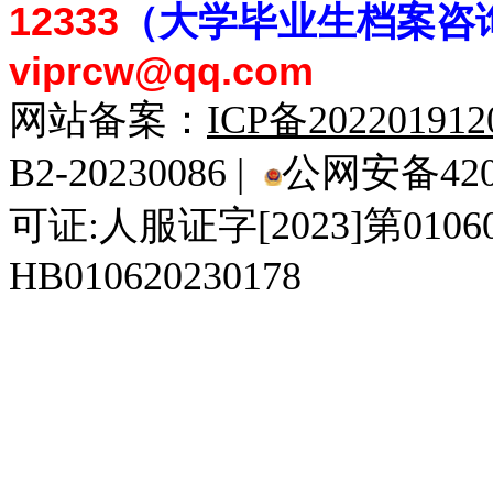
12333
（大学毕业生档案
咨
viprcw@qq.com
网站备案：
ICP备20220191
B2-20230086 |
公网安备4201
可证:人服证字[2023]第010
HB010620230178
929人才网
929招聘网
南方人才网
919人才网
939人才网
520人才
92
联合人才网
联合招聘网
888人才网
163人才网
163招聘网
985人才网
21
同城招聘网
毕业生求职网
域名抢注网
招聘人才网
中国直聘网
中国人才招聘网
中
直聘招聘网
人才网
武汉人才网
520人才网
28人才网
最新招聘信息
最